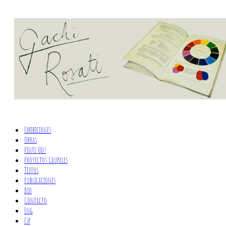
Exhibiciones
Obras
Pinte Ud!
Proyectos Grupales
Textos
Publicaciones
Bio
Contacto
Eng
Esp