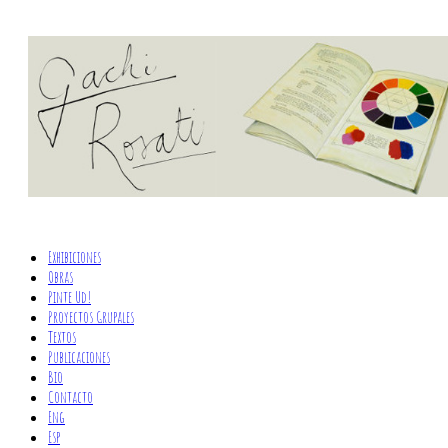
Exhibiciones
Obras
Pinte Ud!
Proyectos Grupales
Textos
Publicaciones
Bio
Contacto
Eng
Esp