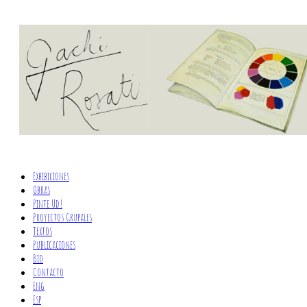
Exhibiciones
Obras
Pinte Ud!
Proyectos Grupales
Textos
Publicaciones
Bio
Contacto
Eng
Esp