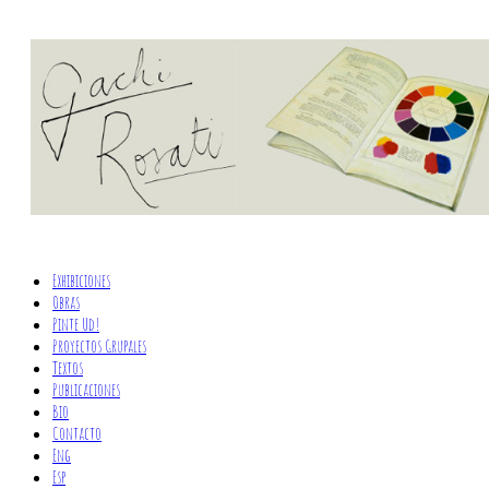
Exhibiciones
Obras
Pinte Ud!
Proyectos Grupales
Textos
Publicaciones
Bio
Contacto
Eng
Esp