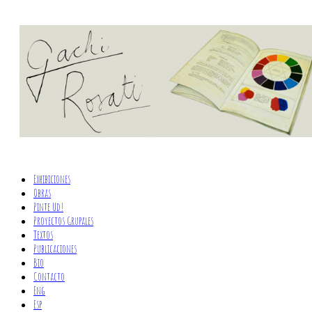
Exhibiciones
Obras
Pinte Ud!
Proyectos Grupales
Textos
Publicaciones
Bio
Contacto
Eng
Esp