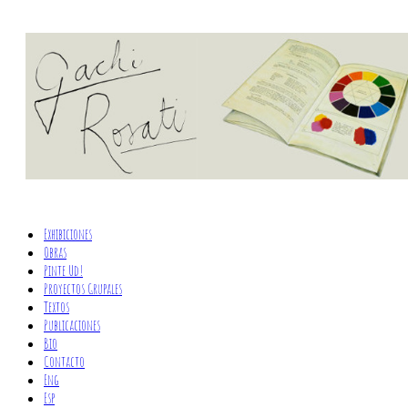
Exhibiciones
Obras
Pinte Ud!
Proyectos Grupales
Textos
Publicaciones
Bio
Contacto
Eng
Esp