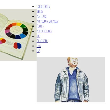
Exhibiciones
Obras
Pinte Ud!
Proyectos Grupales
Textos
Publicaciones
Bio
Contacto
Eng
Esp