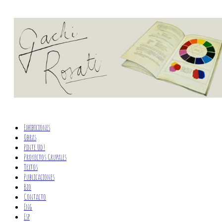
Exhibiciones
Obras
Pinte Ud!
Proyectos Grupales
Textos
Publicaciones
Bio
Contacto
Eng
Esp