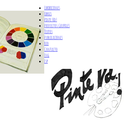
Exhibiciones
Obras
Pinte Ud!
Proyectos Grupales
Textos
Publicaciones
Bio
Contacto
Eng
Esp