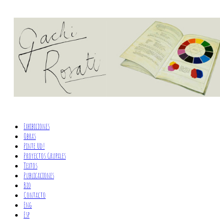
Exhibiciones
Obras
Pinte Ud!
Proyectos Grupales
Textos
Publicaciones
Bio
Contacto
Eng
Esp