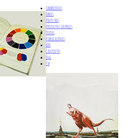
Exhibiciones
Obras
Pinte Ud!
Proyectos Grupales
Textos
Publicaciones
Bio
Contacto
Eng
Esp